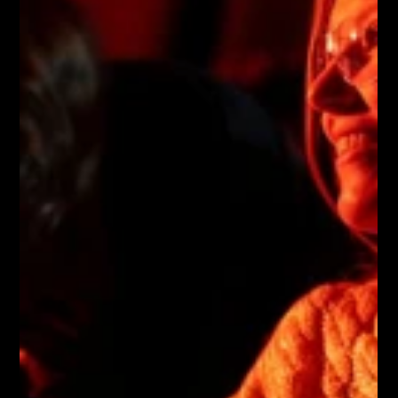
Aðgang að glæsilegri betri stofu á 2. hæð
Ljúffengan drykk að eigin vali á 
hraunbarnum okkar
Svalasæti, besta útsýnið og heitustu sætin í 
salnum
Bræðsluferlið útskýrt og kíkt baksviðs á 
bræðsluofninn
Gullfallegan hraunmola í gjafaumbúðum