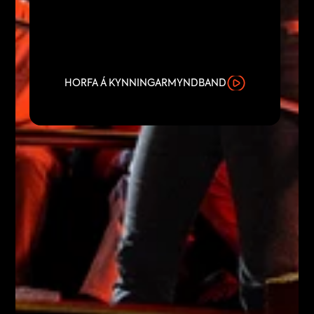
HORFA Á KYNNINGARMYNDBAND