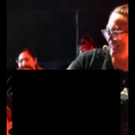
G
e
f
ð
u
f
e
g
u
r
ð
o
g
t
ö
f
r
a
h
r
a
u
n
s
i
n
s