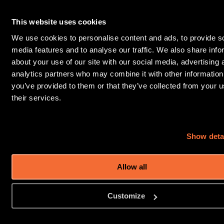
This website uses cookies
We use cookies to personalise content and ads, to provide s
media features and to analyse our traffic. We also share info
about your use of our site with our social media, advertising 
analytics partners who may combine it with other information
you’ve provided to them or that they’ve collected from your u
their services.
Show deta
Vinsamlegast athugið: Sýningar fara fram á 
Allow all
ensku. Reglubundnar íslenskar sýningar hefjast í 
vor
Customize