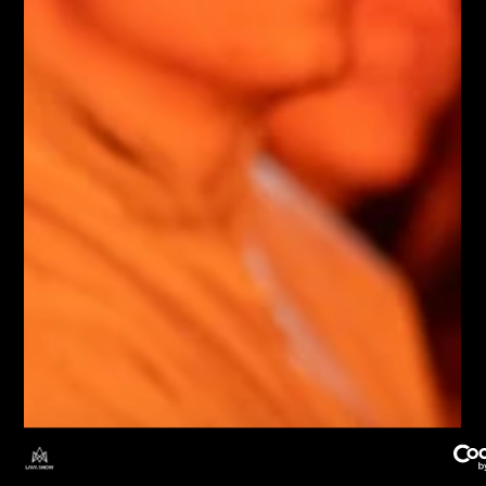
Staðsett í Vík í Mýrdal og á Grandanum í 
Reykjavík
Sérfróður sýningarstjóri leiðir sýninguna og 
svarar spurningum
Fróðlegt myndband um íslenska eldvirkni
Öll sætin eru í návígi við rauðglóandi 
hraunið
Glæsileg aðstaða og minjagripaverslun
Næg frí bílastæði
PANTA GJAFABRÉF Á CLASSIC UPPLIFUN LAVA SHOW