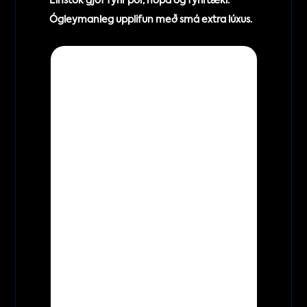
Einstök gjöf fyrir pör, hópa og fyrirtæki. 
Ógleymanleg upplifun með smá extra lúxus. 