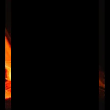
U
m
L
a
v
a
S
h
o
w