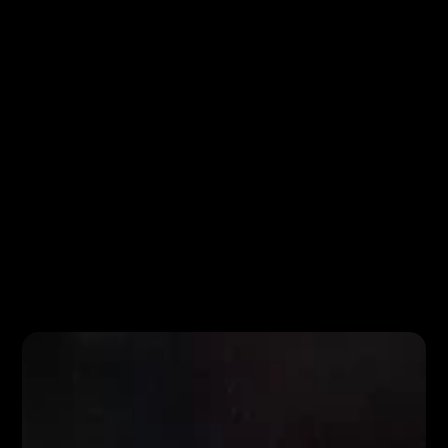
Select Language
IS
EN
GET TICKETS NOW
Eldheit gjafabréf
Gefðu gjafabréf á 
margverðlaunaða og 
einstaka hraunsýningu