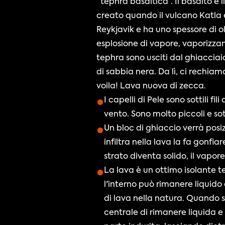
“tephra basaltica”. Il basalto è 
creato quando il vulcano Katla è 
Reykjavik e ha uno spessore di o
esplosione di vapore, vaporizzando
tephra sono usciti dal ghiacciaio
di sabbia nera. Da lì, ci rechiam
voila! Lava nuova di zecca.
I capelli di Pele sono sottili f
vento. Sono molto piccoli e sotti
Un bloc di ghiaccio verrà posiz
infiltra nella lava la fa gonfi
strato diventa solido, il vapor
La lava è un ottimo isolante ter
l'interno può rimanere liquido
di lava nella natura. Quando s
centrale di rimanere liquida e 