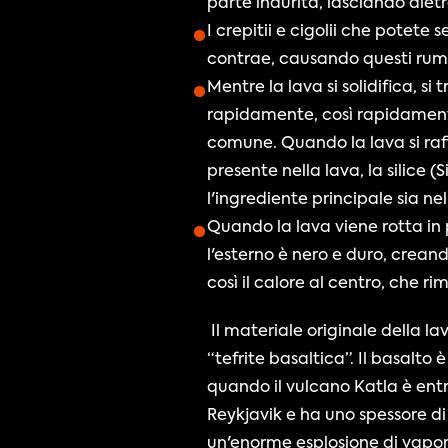
parte indurita, lasciando dietr
I crepitii e cigolii che potete s
contrae, causando questi rumo
Mentre la lava si solidifica, si
rapidamente, così rapidamente 
comune. Quando la lava si raf
presente nella lava, la silice (
l'ingrediente principale sia n
Quando la lava viene rotta in p
l'esterno è nero e duro, crean
così il calore al centro, che 
 Il materiale originale della lava proviene dall'eruzione del Katla nel 1918. Il termine geologico per questa materia è 
“tefrite basaltica”. Il basalto 
quando il vulcano Katla è entra
Reykjavik e ha uno spessore di
un'enorme esplosione di vapore