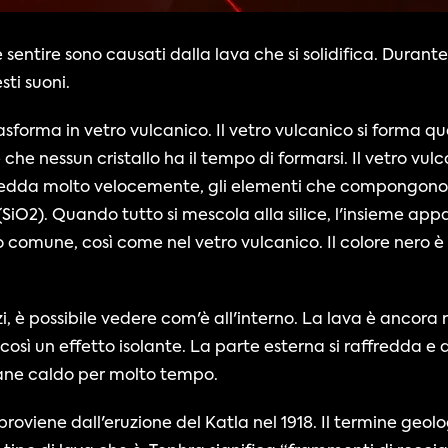
e sentire sono causati dalla lava che si solidifica. Durante l
sti suoni.
rasforma in vetro vulcanico. Il vetro vulcanico si forma q
e nessun cristallo ha il tempo di formarsi. Il vetro vulca
edda molto velocemente, gli elementi che compongono la
 (SiO2). Quando tutto si mescola alla silice, l'insieme appa
ro comune, così come nel vetro vulcanico. Il colore nero 
così un effetto isolante. La parte esterna si raffredda e 
mane caldo per molto tempo.
 proviene dall'eruzione del Katla nel 1918. Il termine geo