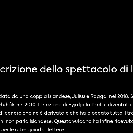
crizione dello spettacolo di 
ta da una coppia islandese, Julíus e Ragga, nel 2018. Sono
rðuháls nel 2010. L'eruzione di Eyjafjallajökull è diventata
i cenere che ne è derivata e che ha bloccato tutto il traf
i non parla islandese. Questo vulcano ha infine ricevuto
er le altre quindici lettere. 