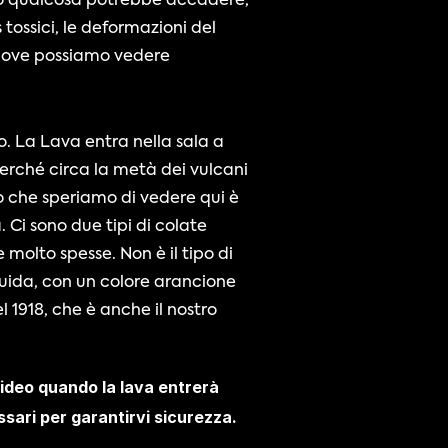
do qualcosa potrebbe accadere, 
ssici, le deformazioni del 
 dove possiamo vedere 
. La Lava entra nella sala a 
erché circa la metà dei vulcani 
ò che speriamo di vedere qui è 
 Ci sono due tipi di colate 
molto spesse. Non è il tipo di 
uida, con un colore arancione 
l 1918, che è anche il nostro 
video quando la lava entrerà 
sari per garantirvi sicurezza. 