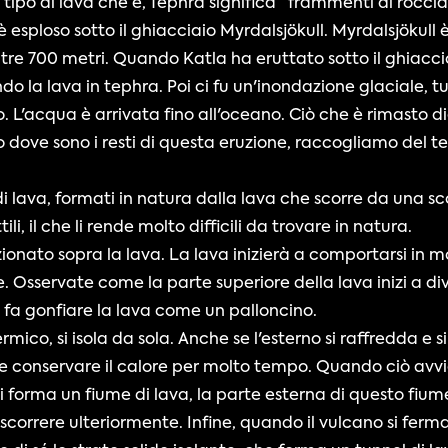
il tipo di lava che è, Tephra significa “frammenti di rocci
esploso sotto il ghiacciaio Myrdalsjökull. Myrdalsjökull è
ltre 700 metri. Quando Katla ha eruttato sotto il ghiacc
 la lava in tephra. Poi ci fu un'inondazione glaciale, tutt
. L'acqua è arrivata fino all'oceano. Ciò che è rimasto die
o dove sono i resti di questa eruzione, raccogliamo del te
ili di lava, formati in natura dalla lava che scorre da una s
li, il che li rende molto difficili da trovare in natura.
ionato sopra la lava. La lava inizierà a comportarsi in mo
are. Osservate come la parte superiore della lava inizi a 
e fa gonfiare la lava come un palloncino.
mico, si isola da sola. Anche se l'esterno si raffredda e s
 e conservare il calore per molto tempo. Quando ciò avvi
i forma un fiume di lava, la parte esterna di questo fiume
scorrere ulteriormente. Infine, quando il vulcano si ferm