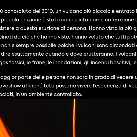
ù conosciuta del 2010, un vulcano più piccolo è entrato i
iccola eruzione è stata conosciuta come un 'eruzione turis
istere a questa eruzione di persona. Hanno visto la più 
scinati da ciò che hanno visto, hanno voluto che tutti pot
on è sempre possibile poiché i vulcani sono circondati da 
e dire esattamente quando e dove erutteranno. I vulcani s
as tossici, le frane, le inondazioni, gli incendi boschivi, le 
aggior parte delle persone non sarà in grado di vedere u
vashow affinché tutti possano vivere l'esperienza di vede
ssociati, in un ambiente controllato.