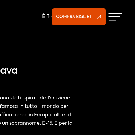
Select Language
È
IT
COMPRA BIGLIETTI
lava
 stati ispirati dall'eruzione 
 famosa in tutto il mondo per 
fico aereo in Europa, oltre al 
 un soprannome, E-15. E per la 