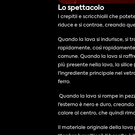
Lo spettacolo
I crepitii e scricchiolii che potet
riduce e si contrae, creando que
Quando la lava si indurisce, si t
rapidamente, così rapidamente ch
comune. Quando la lava si raffr
più presente nella lava, la silice
l'ingrediente principale nel vet
ferro.
 Quando la lava si rompe in pezzi, è possibile vedere com'è all'interno. La lava è ancora rossa, brillante e fluida, mentre 
l'esterno è nero e duro, creando 
calore al centro, che quindi ri
Il materiale originale della lava