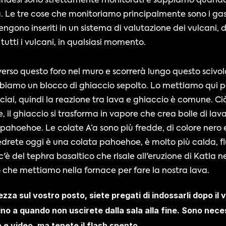
islandesi sono strettamente monitorati e sappiamo quan
Le tre cose che monitoriamo principalmente sono i gas to
vengono inseriti in un sistema di valutazione dei vulcani,
utti i vulcani, in qualsiasi momento.
verso questo foro nel muro e scorrerà lungo questo scivolo
 abbiamo un blocco di ghiaccio sepolto. Lo mettiamo qui p
ciai, quindi la reazione tra lava e ghiaccio è comune. Ci
 il ghiaccio si trasforma in vapore che crea bolle di lava.
e pahoehoe. Le colate A’a sono più fredde, di colore nero e 
drete oggi è una colata pahoehoe, è molto più calda, fl
 c'è del tephra basaltico che risale all'eruzione di Katla ne
iò che mettiamo nella fornace per fare la nostra lava.
ezza sul vostro posto, siete pregati di indossarli dopo il 
fino a quando non uscirete dalla sala alla fine. Sono neces
 e video, ma tenete il flash spento.