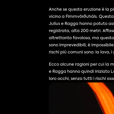
Anche se questa eruzione è la pi
vicino a Fimmvörðuháls. Questa p
Julíus e Ragga hanno potuto ass
registrata, alta 200 metri. Affa
altrettanto favolosa, ma questo n
sono imprevedibili, è impossibil
rischi più comuni sono: la lava, i g
Ecco alcune ragioni per cui la m
e Ragga hanno quindi iniziato La
loro occhi, senza tutti i rischi a