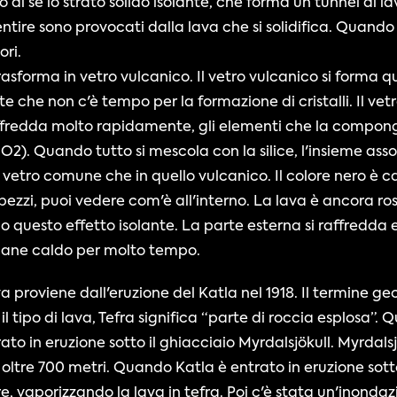
o di sé lo strato solido isolante, che forma un tunnel di la
entire sono provocati dalla lava che si solidifica. Quando si s
ri.
 trasforma in vetro vulcanico. Il vetro vulcanico si forma 
che non c'è tempo per la formazione di cristalli. Il vetro
fredda molto rapidamente, gli elementi che la compongon
SiO2). Quando tutto si mescola con la silice, l'insieme assom
el vetro comune che in quello vulcanico. Il colore nero è 
ezzi, puoi vedere com'è all'interno. La lava è ancora ross
do questo effetto isolante. La parte esterna si raffredda
rimane caldo per molto tempo.
è il tipo di lava, Tefra significa “parte di roccia esplosa”.
to in eruzione sotto il ghiacciaio Myrdalsjökull. Myrdalsjö
 oltre 700 metri. Quando Katla è entrato in eruzione sotto
, vaporizzando la lava in tefra. Poi c'è stata un'inondazi