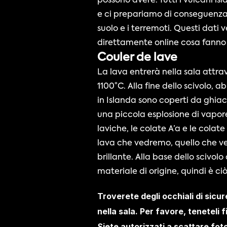
possono avere. Tutti i vulcani 
e ci prepariamo di conseguenza. 
suolo e i terremoti. Questi dati 
direttamente online cosa fanno t
Couler de lave
La lava entrerà nella sala attra
1100°C. Alla fine dello scivolo,
in Islanda sono coperti da ghiac
una piccola esplosione di vapore,
laviche, le colate A’a e le colat
lava che vedremo, quello che ve
brillante. Alla base dello scivolo
materiale di origine, quindi è c
Troverete degli occhiali di sicur
nella sala. Per favore, teneteli 
Siete autorizzati a scattare foto