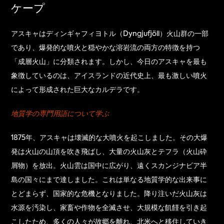
ケープ
アスキャはディンギャフィヨトル（Dyngjufjöll）火山群の一部
であり、爆発的な噴火と穏やかな溶岩流の両方の特徴を持つ
「成層火山」に分類されます。しかし、今日のアスキャを最も
象徴しているのは、アイスランドの近代史上、最も激しい噴火
によって形成された巨大なカルデラです。
地質学の専門用語について学ぶ
1875年、アスキャは壊滅的な大噴火を起こしました。その大爆
発は火山の山頂を吹き飛ばし、大量の火山灰とテフラ（火山砕
屑物）を放出。火山雲は国中に広がり、遠くスカンジナビア半
島の国々にまで達しました。これは単なる地質学的な出来事に
とどまらず、国家的な危機となりました。降り注いだ火山灰は
水源を汚染し、家畜や作物を全滅させ、大規模な飢饉を引き起
こしたため、多くの人々が故郷を離れ、北米へと移住していき