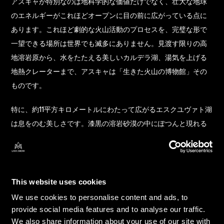
アスキャが特別なのは地科学的な価値だけでなく、壮大な地球
のエネルギーがこれほどオープンに目の前に広がっている点に
あります。これほど劇的な火山活動のプロセスを、完璧な形で
一望できる場所は世界でも滅多にありません。見渡す限りの高
地溶岩原から、水をたたえる美しいカルデラ湖、湯気を上げる
地熱クレーターまで、アスキャは「生きた火山の博物館」その
ものです。
特に、約11平方キロメートルにわたって広がるエスクユヴァト湖
は息をのむ美しさです。漆黒の溶岩砂漠の中にぽつんと現れる
ブルーの湖水は、鮮やかなコントラストを描き出しています。
そして勇気ある旅行者なら、隣にあるクレーター「ヴィティ」
の温かい硫黄温泉に入浴する体験も可能ですが、現地の状況は
変化しやすいため、安全第一で行動しましょう！
This website uses cookies
We use cookies to personalise content and ads, to
provide social media features and to analyse our traffic.
最先端を誇る科学者たちの監視体制
We also share information about your use of our site with