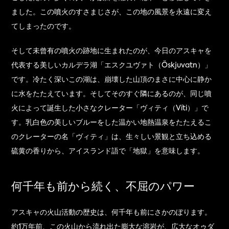
ました。この噴火のすさまじさが、この地の風景を永遠に変え
てしまったのです。
そして未曾有の噴火の跡地に生まれたのが、今日のアスキャを
代表する美しいカルデラ湖「エスクユヴァト（Öskjuvatn）」
です。冷たく深いこの湖は、崩壊した山頂のまさに中心に静か
に水をたたえています。そしてそのすぐ隣にあるのが、同じ噴
火によって誕生した小さなクレーター「ヴィティ（Víti）」で
す。乳白色の美しいブルーをした温かい地熱温泉をたたえるこ
のクレーターの名「ヴィティ」は、生々しい景観と立ち込める
硫黄の香りから、アイスランド語で「地獄」を意味します。
何千年も前から続く、不屈のパワー
アスキャの火山活動の歴史は、何千年も前にさかのぼります。
約1万年前、この火山から流れ出た膨大な溶岩が、広大なオゥダ