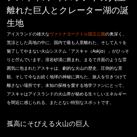
離れた巨人とクレーター湖の誕
生地
アイスランドの雄大な
ヴァトナヨークトル国立公園
の奥深く、
荒涼とした高地の中に、国内で最も人里離れた、そして人々を
魅了してやまない火山システム「アスキャ（Askja）」がひっそ
りと佇んでいます。溶岩砂漠に囲まれ、まるで月面のような雰
囲気に包まれたアスキャは、劇的な火山の歴史、圧倒的な景
観、そして今なお続く地球の神秘に満ちた、旅人を引きつけて
離さない場所です。未知の探検を愛する地学ファンにとって、
アスキャはアイスランドの火山界が秘める生々しいエネルギー
を間近に感じられる、またとない特別なスポットです。
孤高にそびえる火山の巨人