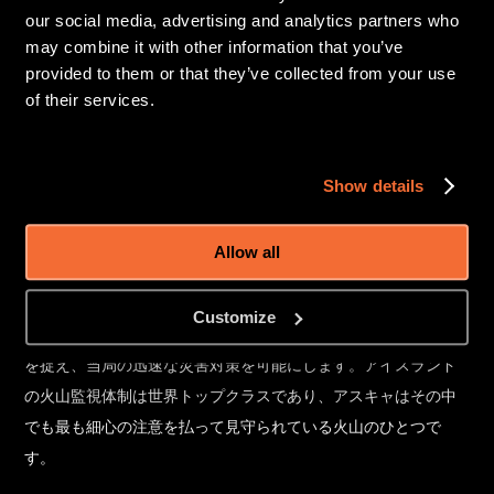
our social media, advertising and analytics partners who
かつての爆発的な噴火歴と、高まりつつある現在の活動サイン
may combine it with other information that you’ve
を踏まえ、アイスランドの科学者チームは最新のモニタリング
provided to them or that they’ve collected from your use
ネットワークを駆使してアスキャを厳重に監視しています。高
of their services.
感度な地震計が地域一帯の揺れを感知し、GPSステーションが
地盤のわずかな標高変化をトラッキング。さらに、宇宙の衛星
Show details
が熱画像を提供し、熱の推移や地表面の歪みをミリ単位で測定
しています。
Allow all
これらのデータを組み合わせることで、地下深くの動きを多角
的に把握することができます。マグマが移動し始めたり、圧力
Customize
が上昇し始めたりすると、これらの機器が早期の警戒シグナル
を捉え、当局の迅速な災害対策を可能にします。アイスランド
の火山監視体制は世界トップクラスであり、アスキャはその中
でも最も細心の注意を払って見守られている火山のひとつで
す。