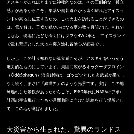
アスキャがこれほどまでに神秘的なのは、その圧倒的な「孤立
感」があるからこそ。集落や舗装道路から遠く離れたアイスラ
ンドの高地に位置するため、この火山を訪れることができるの
は、雪が解け、天候が穏やかになる夏の数ヶ月間だけ。それで
もなお、現地にたどり着くにはタフな4WD車と、アイスランド
で最も荒涼とした大地を突き進む冒険心が必要です。
しかし、この計り知れない孤立感こそが、アスキャをいっそう
魅力的なものにしています。周囲に広がるオゥダーザフロイン
（Ódáðahraun）溶岩砂漠は、ゴツゴツとした玄武岩が果てし
なく続く、まさに「異世界」のような光景です。実は、この地
球離れした景観があったからこそ、1960年代にNASAのアポロ
計画の宇宙飛行士たちが月面着陸に向けた訓練を行う場所とし
て、この地が選ばれました。
大災害から生まれた、驚異のランドス