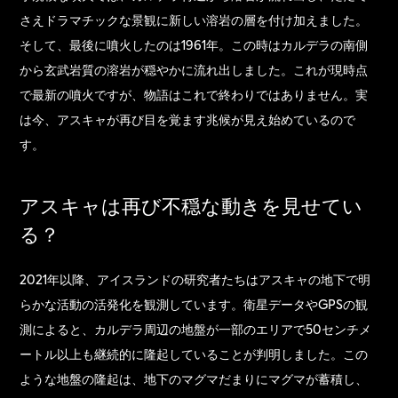
さえドラマチックな景観に新しい溶岩の層を付け加えました。
そして、最後に噴火したのは1961年。この時はカルデラの南側
から玄武岩質の溶岩が穏やかに流れ出しました。これが現時点
で最新の噴火ですが、物語はこれで終わりではありません。実
は今、アスキャが再び目を覚ます兆候が見え始めているので
す。
アスキャは再び不穏な動きを見せてい
る？
2021年以降、アイスランドの研究者たちはアスキャの地下で明
らかな活動の活発化を観測しています。衛星データやGPSの観
測によると、カルデラ周辺の地盤が一部のエリアで50センチメ
ートル以上も継続的に隆起していることが判明しました。この
ような地盤の隆起は、地下のマグマだまりにマグマが蓄積し、