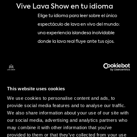
Vive Lava Show en tu idioma
Elige tu idioma para leer sobre el único 
espectáculo de lava en vivo del mundo: 
una experiencia islandesa inolvidable 
donde la lava real fluye ante tus ojos.
Découvrez Lava Show dans 
This website uses cookies
votre langue
We use cookies to personalise content and ads, to
provide social media features and to analyse our traffic.
Choisissez votre langue pour lire la 
We also share information about your use of our site with
description du seul spectacle de lave en 
our social media, advertising and analytics partners who
direct au monde – une expérience 
may combine it with other information that you’ve
islandaise inoubliable où la lave en 
provided to them or that they’ve collected from your use