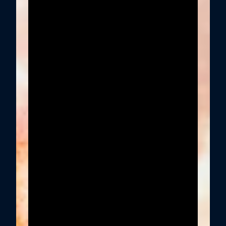
D
o
n
d
e
e
l
c
a
l
o
r
v
o
l
c
á
n
i
c
o
s
e
e
n
c
u
e
n
t
r
a
c
o
n
l
a
i
n
n
o
v
a
c
i
ó
n
v
e
r
d
e