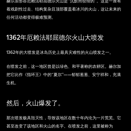
赫尔加形容厄赖法耶屈德尔火山是“沉默而狡猾的”。这是一座有
着戏剧性过去、结构复杂且顶部覆盖着冰川的火山，这让未来的
任何活动都变得极难预测。
1362年厄赖法耶屈德尔火山大喷发
1362年的大喷发是冰岛历史上最具灾难性的火山喷发之一。
在喷发之前，这一地区曾是以绿色、和平著称的农耕区。赫尔加
把它比作《指环王》中的“夏尔”——郁郁葱葱、安宁祥和，充满
生机。
然后，火山爆发了。
那次喷发极具毁灭性，导致该地区在数十年内沦为一片荒芜。它
甚至改变了该地区和火山的名字。在喷发之前，这里被称为 