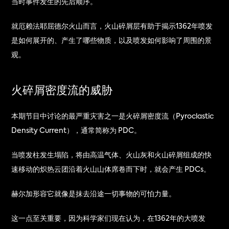
当时事件发生的先后顺序。
就厄赖法耶屈德尔火山而言，火山碎屑层有助于揭示1362年喷发
是如何展开的、产生了哪些物质，以及喷发如何影响了周围的景
观。
火碎屑密度流的威胁
本期节目中讨论的最严重灾害之一是火碎屑密度流（Pyroclastic 
Density Current），通常简称为 PDC。
当喷发柱发生塌陷，将由高温气体、火山灰和火山碎屑组成的快
速移动的炽热云团沿着火山山体席卷而下时，就会产生 PDCs。
赫尔加形容它就像是抹去沿途一切事物的可怕力量。
这一点至关重要，因为科学家们现在认为，在1362年的大喷发