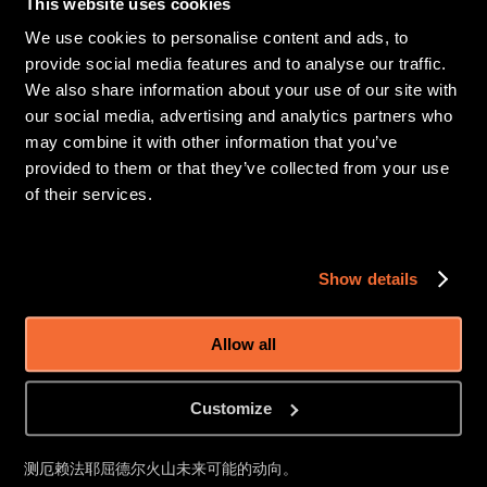
This website uses cookies
赫尔加的研究深入地表——字面意思上的深入。
We use cookies to personalise content and ads, to
provide social media features and to analyse our traffic.
她研究的是实验岩石学，这意味着要在实验室里重现火山环境。
We also share information about your use of our site with
她使用微型的黄金胶囊，在控制压力、温度、水分和二氧化碳的
our social media, advertising and analytics partners who
条件下熔化火山物质。
may combine it with other information that you’ve
provided to them or that they’ve collected from your use
简单来说，她正在创造微缩版的模拟厄赖法耶屈德尔火山岩浆。
of their services.
这有助于她理解：
火山下方正在发生什么
Show details
岩浆可能储存在多深的地方
可能发生什么类型的喷发
Allow all
不同的气体如何影响岩浆的活动
哪些喷发场景更有可能发生
Customize
这是一项细致严谨的技术工作，但其目非常实用：为了更好地预
测厄赖法耶屈德尔火山未来可能的动向。