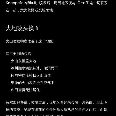
Knappafellsjökull。喷发后，周围地区便与“Öræfi”这个词联系
在一起，意为荒野或废墟之地。
大地改头换面
火山喷发彻底改变了这一地区。
其主要影响包括：
火山灰覆盖大地
冰川融水洪流从冰川倾泻而下
碎屑密度流横扫火山山体
细微的火山灰弥漫在空气中
农田变得无法居住
赫尔加解释说，喷发过后，该地区看起来会像一片苍白、尘土飞
扬的荒漠。呈现在眼前的不是冰岛人所熟悉的黑色火山沙，而是