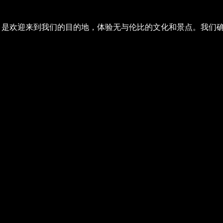
Select Language
是
欢迎来到我们的目的地，体验无与伦比的文化和景点。我们
熔岩秀礼品卡
您所爱的人一张通往世界最热门
出的门票吧！