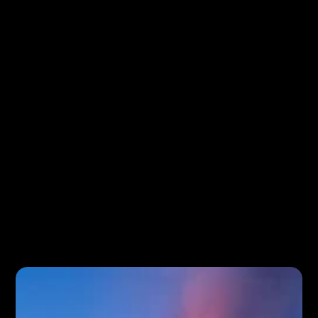
Select Language
是
欢迎来到我们的目的地，体验无与伦比的文化和景点。我们
创始人故事
岩浆秀的火热起源
2010年，夫妻档Júlíus和Ragnhildur在
Fimmvörðuháls火山喷发期间，被一个迷人的
熔岩瀑布所吸引，这激发了他们创建熔岩秀的概
念。几周后，这次喷发成为艾雅法拉火山喷发的
前奏。