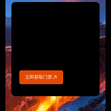
受
2
0
0
米
高
熔
岩
瀑
布
的
启
发
立即获取门票