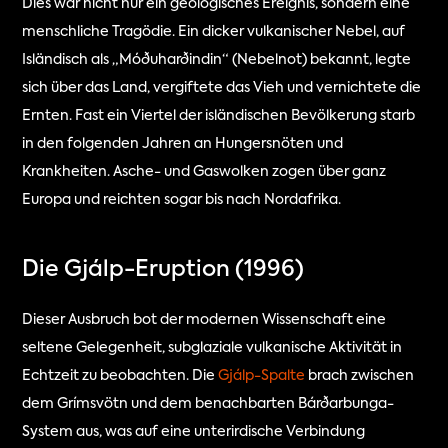
Dies war nicht nur ein geologisches Ereignis, sondern eine 
menschliche Tragödie. Ein dicker vulkanischer Nebel, auf 
Isländisch als „Móðuharðindin“ (Nebelnot) bekannt, legte 
sich über das Land, vergiftete das Vieh und vernichtete die 
Ernten. Fast ein Viertel der isländischen Bevölkerung starb 
in den folgenden Jahren an Hungersnöten und 
Krankheiten. Asche- und Gaswolken zogen über ganz 
Europa und reichten sogar bis nach Nordafrika.
Die Gjálp-Eruption (1996)
Dieser Ausbruch bot der modernen Wissenschaft eine 
seltene Gelegenheit, subglaziale vulkanische Aktivität in 
Echtzeit zu beobachten. Die 
Gjálp-Spalte
 brach zwischen 
dem Grímsvötn und dem benachbarten Bárðarbunga-
System aus, was auf eine unterirdische Verbindung 