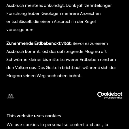
Ausbruch meistens ankündigt. Dank jahrzehntelanger 
Forschung haben Geologen mehrere Anzeichen 
entschlüsselt, die einem Ausbruch in der Regel 
vorausgehen:
Zunehmende Erdbebenaktivität:
 Bevor es zu einem 
Ausbruch kommt, löst das aufsteigende Magma oft 
Schwärme kleiner bis mittelschwerer Erdbeben rund um 
den Vulkan aus. Das Gestein bricht auf, während sich das 
Magma seinen Weg nach oben bahnt.
Bodenverformung:
 GPS-Geräte auf und um den Vulkan 
können minimale Veränderungen der Geländehöhe 
feststellen. Wenn sich Magma unter der Oberfläche 
ansammelt, wölbt sich der Boden nach oben – ähnlich wie 
This website uses cookies
ein Luftballon, der unter der Erdkruste aufgeblasen wird.
We use cookies to personalise content and ads, to