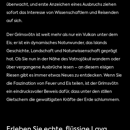
überwacht, und erste Anzeichen eines Ausbruchs ziehen 
sofort das Interesse von Wissenschaftlern und Reisenden 
auf sich.
Der Grímsvötn ist weit mehr als nur ein Vulkan unter dem 
Eis; er ist ein dynamisches Naturwunder, das Islands 
Geschichte, Landschaft und Naturwissenschaft geprägt 
hat. Ob Sie nun in der Nähe des Vatnajökull wandern oder 
über vergangene Ausbrüche lesen – an diesem eisigen 
Riesen gibt es immer etwas Neues zu entdecken. Wenn Sie 
die Faszination von Feuer und Eis teilen, ist der Grímsvötn 
ein eindrucksvoller Beweis dafür, dass unter den stillen 
Gletschern die gewaltigsten Kräfte der Erde schlummern.
Erleben Sie echte, flüssige Lava