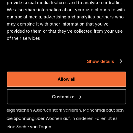
provide social media features and to analyse our traffic.
Schmelzen an der Eiskappe:
 Da der Grímsvötn unter einem 
We also share information about your use of our site with
Gletscher liegt, kann die aufsteigende Hitze das Eis an 
our social media, advertising and analytics partners who
may combine it with other information that you’ve
seiner Basis schmelzen lassen. Dies kann zu plötzlichen 
provided to them or that they’ve collected from your use
Gletscherläufen (Jökulhlaups) führen, noch bevor Magma 
of their services.
oder Asche zu sehen sind.
Erhöhter Gasausstoß:
 Je näher das Magma der Oberfläche 
Show details
kommt, desto mehr vulkanische Gase setzt es frei – 
insbesondere Schwefeldioxid. Wissenschaftler überwachen 
Allow all
diese Gase sowohl vom Boden aus als auch per Satellit.
Obwohl der Grímsvötn nicht ohne Vorwarnung ausbricht, 
Customize
kann die Zeit zwischen den ersten Signalen und dem 
eigentlichen Ausbruch stark variieren. Manchmal baut sich 
die Spannung über Wochen auf, in anderen Fällen ist es 
eine Sache von Tagen.