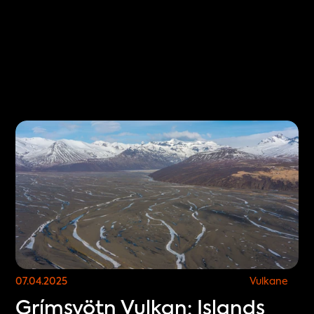
Select Language
IST
DE
JETZT TICKETS SICHERN
07.04.2025
Vulkane
Grímsvötn Vulkan: Islands