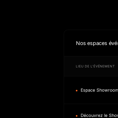
Offres personnalisées de restauration e
Accès prolongé au lieu jusqu'à 23h00
Rencontrez les fondateurs pour une pré
Nos espaces évé
Capacité maximale : 118 personnes
LIEU DE L'ÉVÉNEMENT
Espace Showroo
Découvrez le Sh