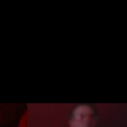
Événements professionnels
Organisez votre prochain 
nement dans le seul spectac