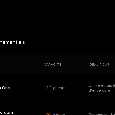
t de boissons
sentation exclusive
nementiels
CAPACITÉ
IDÉAL POUR
Conférences 
m One
112
guests
d'envergure
owroom
100
guests
Rencontres & 