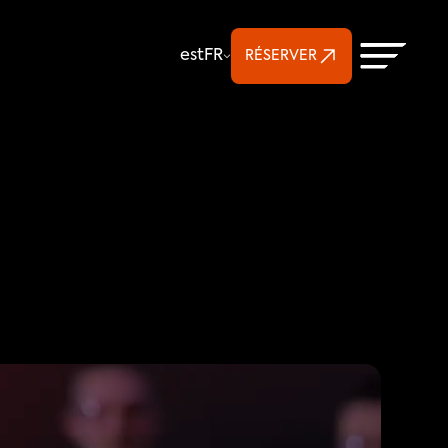
Select Language
est
FR
RÉSERVER
le 