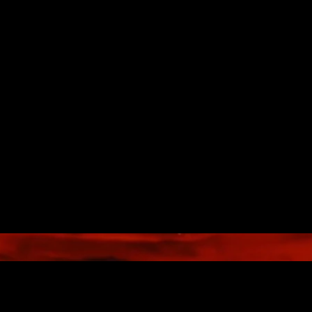
é
r
i
t
a
b
l
e
l
a
v
e
e
n
f
u
s
i
o
n