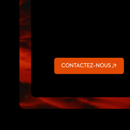
L
u
x
e
,
e
x
c
l
u
s
i
v
i
t
é
,
e
t
v
CONTACTEZ-NOUS
https://www.lavashow.com/partners