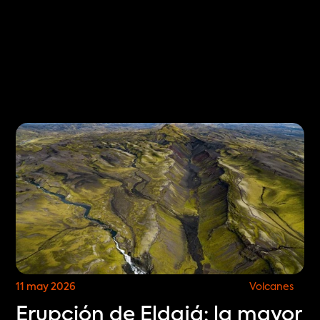
Select Language
ES
ES
COMPRA ENTRADAS
11 may 2026
Volcanes
Erupción de Eldgjá: la mayor