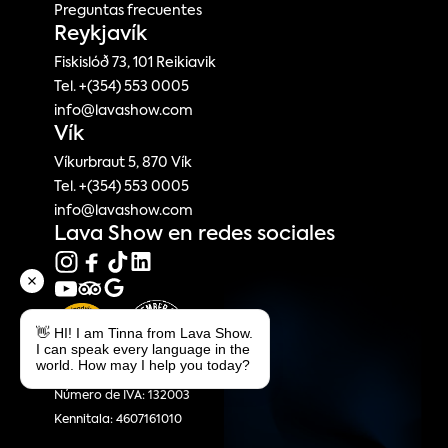
Preguntas frecuentes
Reykjavík
Fiskislóð 73, 101 Reikiavik
Tel. +(354) 553 0005
info@lavashow.com
Vík
Víkurbraut 5, 870 Vík
Tel. +(354) 553 0005
info@lavashow.com
Lava Show en redes sociales
👋 HI! I am Tinna from Lava Show.
I can speak every language in the
world. How may I help you today?
Espectáculo de Lava
Número de IVA: 132003
Kennitala: 4607161010