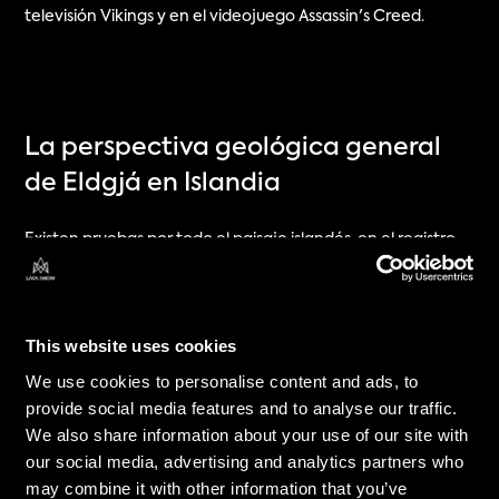
televisión Vikings y en el videojuego Assassin's Creed.
La perspectiva geológica general 
de Eldgjá en Islandia
Existen pruebas por todo el paisaje islandés, en el registro 
geológico de las rocas y en la huella geográfica, de que se 
produjeron muchos eventos volcánicos en toda la isla 
durante esta época. Esto coincide con la idea de que los 
This website uses cookies
procesos de apertura de rift, procedentes del límite de 
We use cookies to personalise content and ads, to
placas que divide la isla, a veces pueden ocurrir en pulsos, 
provide social media features and to analyse our traffic.
creando períodos de actividad conectada y más intensa. 
We also share information about your use of our site with
Se propone que el magma inyectado desde lo profundo de 
our social media, advertising and analytics partners who
may combine it with other information that you’ve
la corteza terrestre se produce en olas o ráfagas, en lugar 