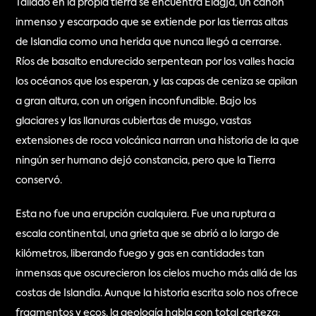
Tallado en la propia tierra se encuentra Eldgjá, un cañón 
inmenso y escarpado que se extiende por las tierras altas 
de Islandia como una herida que nunca llegó a cerrarse. 
Ríos de basalto endurecido serpentean por los valles hacia 
los océanos que los esperan, y las capas de ceniza se apilan 
a gran altura, con un origen inconfundible. Bajo los 
glaciares y las llanuras cubiertas de musgo, vastas 
extensiones de roca volcánica narran una historia de la que 
ningún ser humano dejó constancia, pero que la Tierra 
conservó.
Esta no fue una erupción cualquiera. Fue una ruptura a 
escala continental, una grieta que se abrió a lo largo de 
kilómetros, liberando fuego y gas en cantidades tan 
inmensas que oscurecieron los cielos mucho más allá de las 
costas de Islandia. Aunque la historia escrita solo nos ofrece 
fragmentos y ecos, la geología habla con total certeza: 