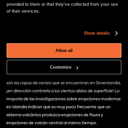
provided to them or that they’ve collected from your use
de una filtración lenta y constante. De ahí que veamos 
of their services.
períodos de mayor número de erupciones y de rifting 
(crecimiento del terreno).
Show details
La erupción del Eldgjá fue especialmente grande y 
peligrosa, ya que al mismo tiempo que las erupciones de 
Allow all
fisura del Eldgjá se produjeron 16 erupciones explosivas 
localizadas en el volcán central de Katla. Esto provocó que 
Customize
altísimas columnas de ceniza y piroclastos se elevaran 
hacia las capas superiores de la atmósfera. Prueba de ello 
son las capas de ceniza que se encuentran en Groenlandia, 
¡en dirección contraria a los vientos alisios de superficie! La 
mayoría de las investigaciones sobre erupciones modernas 
en Islandia indican que es muy poco frecuente que un 
sistema volcánico produzca erupciones de fisura y 
erupciones de volcán central al mismo tiempo.