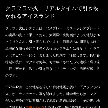
クラフラの火：リアルタイムで引き裂
かれるアイスランド
クラフラ火山システムは、北米プレートとユーラシアプレート
の境界の真上に乗っており、大西洋中央海嶺によって地殻がゆ
っくりと左右に引っ張られています。何世紀もの間隔をあけて
単発的な噴火を起こす多くの火山システムとは異なり、クラフ
ラはエピソード的に（まとまった周期で）活動します。長い静
穏期の後に、マグマが何年、何十年にもわたって地殻に繰り返
し押し寄せる、激しい引き裂き（リフティング）活動が起こる
のです。
1975年12月、この地域を珍しい群発地震が襲い、「クラフラの
火」がドラマチックに幕を開けました。科学者たちは、マグマ
がカルデラの下に蓄積されて地盤が急速に隆起し、その後、地
下の割れ目（
岩脈/ダイク
）を通って一気に横方向へと流れ出し