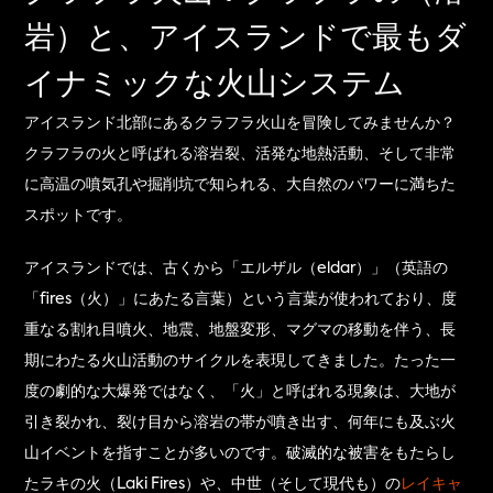
岩）と、アイスランドで最もダ
イナミックな火山システム
アイスランド北部にあるクラフラ火山を冒険してみませんか？
クラフラの火と呼ばれる溶岩裂、活発な地熱活動、そして非常
に高温の噴気孔や掘削坑で知られる、大自然のパワーに満ちた
スポットです。
アイスランドでは、古くから「エルザル（eldar）」（英語の
「fires（火）」にあたる言葉）という言葉が使われてお​​り、度
重なる割れ目噴火、地震、地盤変形、マグマの移動を伴う、長
期にわたる火山活動のサイクルを表現してきました。たった一
度の劇的な大爆発ではなく、「火」と呼ばれる現象は、大地が
引き裂かれ、裂け目から溶岩の帯が噴き出す、何年にも及ぶ火
山イベントを指すことが多いのです。破滅的な被害をもたらし
たラキの火（Laki Fires）や、中世（そして現代も）の
レイキャ