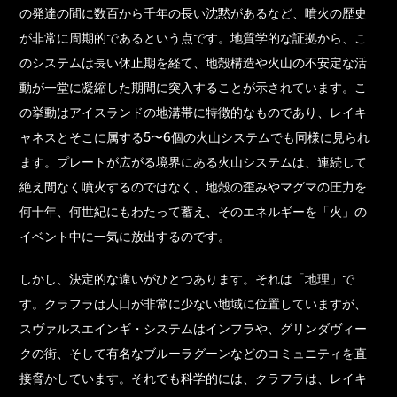
の発達の間に数百から千年の長い沈黙があるなど、噴火の歴史
が非常に周期的であるという点です。地質学的な証拠から、こ
のシステムは長い休止期を経て、地殻構造や火山の不安定な活
動が一堂に凝縮した期間に突入することが示されています。こ
の挙動はアイスランドの地溝帯に特徴的なものであり、レイキ
ャネスとそこに属する5〜6個の火山システムでも同様に見られ
ます。プレートが広がる境界にある火山システムは、連続して
絶え間なく噴火するのではなく、地殻の歪みやマグマの圧力を
何十年、何世紀にもわたって蓄え、そのエネルギーを「火」の
イベント中に一気に放出するのです。
しかし、決定的な違いがひとつあります。それは「地理」で
す。クラフラは人口が非常に少ない地域に位置していますが、
スヴァルスエインギ・システムはインフラや、グリンダヴィー
クの街、そして有名なブルーラグーンなどのコミュニティを直
接脅かしています。それでも科学的には、クラフラは、レイキ