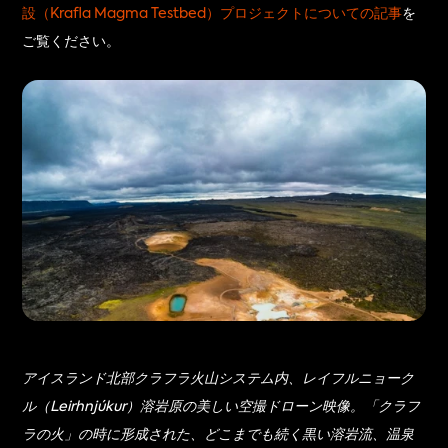
設（Krafla Magma Testbed）プロジェクトについての記事
を
ご覧ください。
アイスランド北部クラフラ火山システム内、レイフルニョーク
ル（Leirhnjúkur）溶岩原の美しい空撮ドローン映像。「クラフ
ラの火」の時に形成された、どこまでも続く黒い溶岩流、温泉