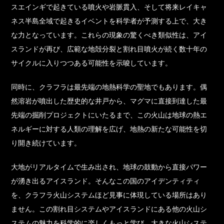
スエインギで起きている噴火や岩脈貫入、そして将来レイキャ
ネス半島全域で起きるイベントを科学者が予測する上で、大き
な力となっています。これらの現象の驚くべき類似性は、アイ
スランドが再び、広範な地殻分裂と割れ目噴火が続く数十年の
サイクルに入りつつある可能性を示唆しています。
同時に、クラフラは最先端の地熱科学の聖地でもあります。偶
然溶岩が噴出した歴史的な井戸から、マグマに直接到達した最
先端の掘削プロジェクトにいたるまで、この火山は地球の熱エ
ネルギーに対する人類の理解を広げ、地熱の新たな可能性を切
り開き続けています。
大地がリアルタイムで生み出され、地球の鼓動から直接パワー
が湧き出るアイスランド。そんなこの国のアイデンティティ
を、クラフラ火山システムほど見事に体現している場所はあり
ません。この割れ目システムやアイスランドにある他の火山シ
ステムの魅力を科学的に楽しくもっと学び、大きな火山システ