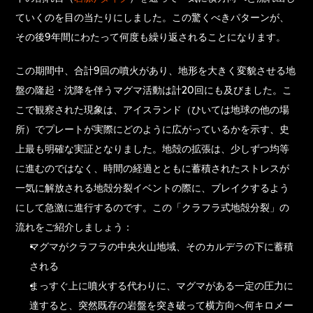
ていくのを目の当たりにしました。この驚くべきパターンが、
その後9年間にわたって何度も繰り返されることになります。
この期間中、合計9回の噴火があり、地形を大きく変貌させる地
盤の隆起・沈降を伴うマグマ活動は計20回にも及びました。こ
こで観察された現象は、アイスランド（ひいては地球の他の場
所）でプレートが実際にどのように広がっているかを示す、史
上最も明確な実証となりました。地殻の拡張は、少しずつ均等
に進むのではなく、時間の経過とともに蓄積されたストレスが
一気に解放される地殻分裂イベントの際に、ブレイクするよう
にして急激に進行するのです。この「クラフラ式地殻分裂」の
流れをご紹介しましょう：
マグマがクラフラの中央火山地域、そのカルデラの下に蓄積
される
まっすぐ上に噴火する代わりに、マグマがある一定の圧力に
達すると、突然既存の岩盤を突き破って横方向へ何キロメー