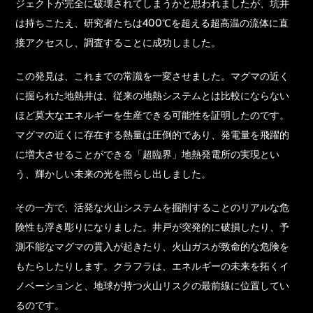
ジェクトが完全に破壊されてしまうかと思われましたが、坑井
は持ちこたえ、研究者たちは400℃を超える超高温の流体に直
接アクセスし、調査することに成功しました。
この発見は、これまでの常識を一変させました。マグマの近く
に掘られた地熱井は、従来の地熱システムとは比較にならない
ほど莫大なエネルギーを生産できる可能性を証明したのです。
マグマの近くに存在する熱量は圧倒的であり、発電量を飛躍的
に増大させることができる「超臨界」地熱発電所の実現とい
う、輝かしい未来の光を照らし出しました。
その一方で、活発な火山システムを掘削することのリアルな危
険性も浮き彫りになりました。井戸が突発的に破損したり、予
測不能なマグマの貫入が起きたり、火山ガスが致命的な危険を
もたらしたりします。クラフラは、エネルギーの未来を拓くイ
ノベーションと、地球が持つ火山リスクの最前線に位置してい
るのです。