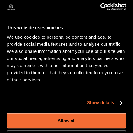
アイスランド北部にあるクラフラ地熱発電所。ダイナミックな
火山景観の中、活発なクラフラ火山システムからの地球の熱を
This website uses cookies
活用して、クリーンな再生可能エネルギーを生み出していま
す。
We use cookies to personalise content and ads, to
provide social media features and to analyse our traffic.
We also share information about your use of our site with
マグマにタッチ！ドロドロのマグマを
our social media, advertising and analytics partners who
may combine it with other information that you’ve
掘削すると何が起きる？
provided to them or that they’ve collected from your use
of their services.
クラフラの魅力は火山噴火だけではありません。世界で最もエ
キサイティングな地熱研究サイトの一つでもあるのです。この
地域には、高温の地熱流体を利用して発電を行うクラフラ発電
Show details
所があります。しかし、これほど活発な火山システムで地中を
掘り進めることには挑戦的なリスクが伴います。クラフラで
Allow all
は、地熱地帯の真下で技術者たちが何度もマグマに遭遇してき
ました。