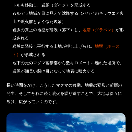
トルも移動し、岩脈（ダイク）を形成する
カルデラ地域が目に見えて沈降する（ハワイのキラウエア火
山の噴火前とよく似た現象）
岩脈の真上の地盤が陥没（落下）し、
地溝（グラベン）
が形
成される
岩脈に隣接し平行する土地が押し上げられ、
地塁（ホース
ト）
が形成される
地下の元のマグマ蓄積部から数キロメートル離れた場所で、
岩脈が細長い裂け目となって地表に噴火する
長い時間をかけ、こうしたマグマの移動、地盤の変形と断層の
発生、そしてそれに続く噴火を繰り返すことで、大地は徐々に
裂け、広がっていくのです。