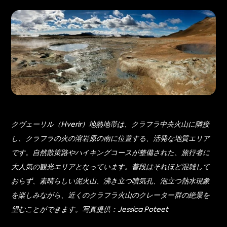
クヴェーリル（Hverir）地熱地帯は、クラフラ中央火山に隣接
し、クラフラの火の溶岩原の南に位置する、活発な地質エリア
です。自然散策路やハイキングコースが整備された、旅行者に
大人気の観光エリアとなっています。普段はそれほど混雑して
おらず、素晴らしい泥火山、沸き立つ噴気孔、泡立つ熱水現象
を楽しみながら、近くのクラフラ火山のクレーター群の絶景を
望むことができます。写真提供：Jessica Poteet