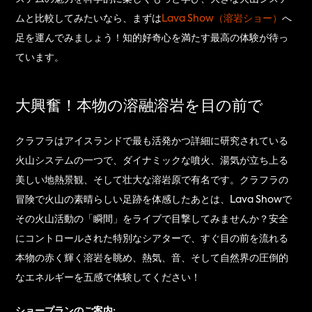
ムと比較してみたいなら、まずは
Lava Show（溶岩ショー）
へ
足を運んでみましょう！知的好奇心を満たす最高の体験が待っ
ています。
大興奮！本物の溶融溶岩を目の前で
クラフラはアイスランドで最も活発かつ詳細に研究されている
火山システムの一つで、ダイナミックな噴火、湯気が立ち上る
美しい地熱景観、そして壮大な溶岩原で有名です。クラフラの
冒険で火山の素晴らしい足跡を体感したあとは、Lava Showで
その火山活動の「瞬間」をライブで目撃してみませんか？安全
にコントロールされた特別なシアターで、すぐ目の前を流れる
本物の赤く輝く溶岩を眺め、熱気、音、そして自然界の圧倒的
なエネルギーを五感で体験してください！
ショープランのご案内: