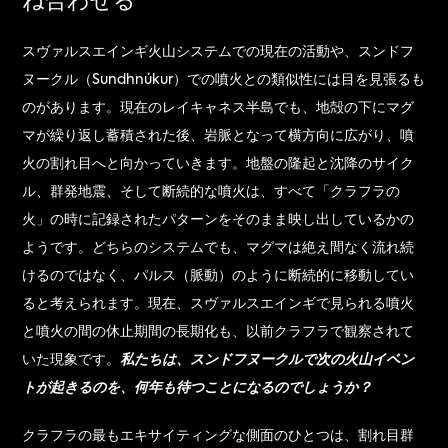
ね合わせる
スヴァルスエインギ火山システムでの現在の活動や、スンドフ
ヌークル（Sundhnúkur）での噴火との類似性には目を見張るも
のがあります。現在のレイキャネス半島でも、地殻の下にマグ
マが繰り返し蓄積された後、岩脈となって横方向に広がり、噴
火の割れ目へと向かっていきます。地盤の隆起と沈降のサイク
ル、群発地震、そして断続的な噴火は、すべて「クラフラの
火」の時に記録されたパターンをそのまま映し出しているかの
ようです。どちらのシステムでも、マグマは絶え間なく流れ続
けるのではなく、パルス（脈動）のように断続的に移動してい
ると考えられます。現在、スヴァルスエインギで見られる噴火
と噴火の間の休止期間の長期化も、以前クラフラで観察されて
いた現象です。
私たちは、スンドフヌークルで次の火山イベン
トが起きるのを、何年も待つことになるのでしょうか？
クラフラの最もエキサイティングな側面のひとつは、割れ目群