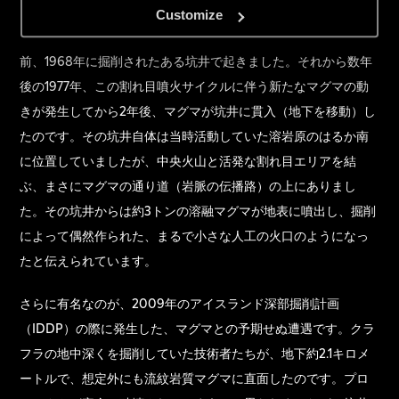
Customize
最も驚くべき出来事のひとつは、「クラフラの火」が始まる
前、1968年に掘削されたある坑井で起きました。それから数年
後の1977年、この割れ目噴火サイクルに伴う新たなマグマの動
きが発生してから2年後、マグマが坑井に貫入（地下を移動）し
たのです。その坑井自体は当時活動していた溶岩原のはるか南
に位置していましたが、中央火山と活発な割れ目エリアを結
ぶ、まさにマグマの通り道（岩脈の伝播路）の上にありまし
た。その坑井からは約3トンの溶融マグマが地表に噴出し、掘削
によって偶然作られた、まるで小さな人工の火口のようになっ
たと伝えられています。
さらに有名なのが、2009年のアイスランド深部掘削計画
（IDDP）の際に発生した、マグマとの予期せぬ遭遇です。クラ
フラの地中深くを掘削していた技術者たちが、地下約2.1キロメ
ートルで、想定外にも流紋岩質マグマに直面したのです。プロ