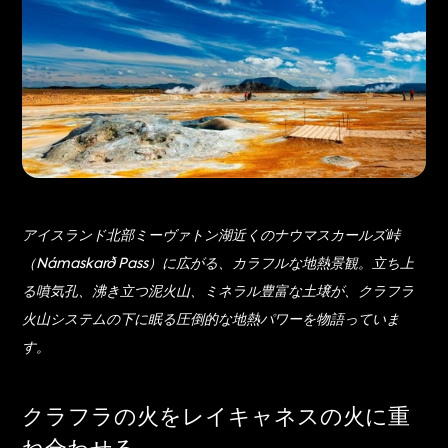
アイスランド北部ミーヴァトン湖近くのナウマスカールズ峠
（Námaskarð Pass）に広がる、カラフルな地熱景観。立ち上
る噴気孔、沸き立つ泥火山、ミネラル豊富な土壌が、クラフラ
火山システムの下に眠る圧倒的な地熱パワーを物語っていま
す。
クラフラの火をレイキャネスの火に重