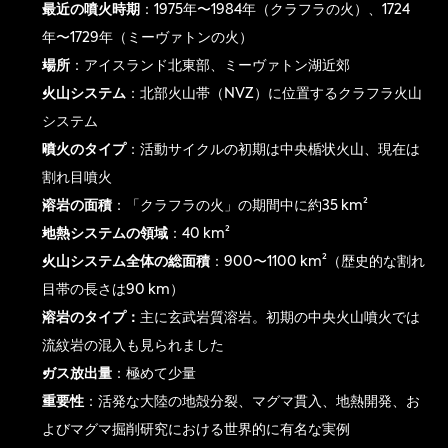
最近の噴火時期
：1975年〜1984年（クラフラの火）、1724
年〜1729年（ミーヴァトンの火）
場所
：アイスランド北東部、ミーヴァトン湖近郊
火山システム
：北部火山帯（NVZ）に位置するクラフラ火山
システム
噴火のタイプ
：活動サイクルの初期は中央楯状火山、現在は
割れ目噴火
溶岩の面積
：「クラフラの火」の期間中に約35 km²
地熱システムの領域
：40 km²
火山システム全体の総面積
：900〜1100 km²（歴史的な割れ
目帯の長さは90 km）
溶岩のタイプ：
主に玄武岩質溶岩。初期の中央火山噴火では
流紋岩の混入も見られました
ガス放出量
：極めて少量
重要性
：活発な大陸の地殻分裂、マグマ貫入、地熱開発、お
よびマグマ掘削研究における世界的に有名な実例