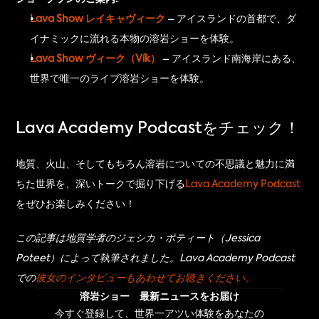
Lava Show レイキャヴィーク
 – アイスランドの首都で、ダ
イナミックに流れる本物の溶岩ショーを体験。
Lava Show ヴィーク（Vík）
 – アイスランド南海岸にある、
世界で唯一のライブ溶岩ショーを体験。
Lava Academy Podcastをチェック！
地質、火山、そしてもちろん溶岩についての不思議と魅力に満
ちた世界を、深いトークで掘り下げる
Lava Academy Podcast
をぜひお楽しみください！
この記事は地質学者のジェシカ・ポティート（Jessica 
Poteet）によって執筆されました。Lava Academy Podcast
での
彼女のインタビューもあわせてお聴きください。
溶岩ショー 最新ニュースをお届け
今すぐ登録して、世界一アツい体験をあなたの