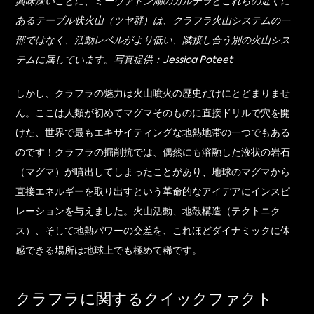
興味深いことに、ミーヴァトン湖のカルデラとこれらの近くに
あるテーブル状火山（ツヤ群）は、クラフラ火山システムの一
部ではなく、活動レベルがより低い、隣接し合う別の火山シス
テムに属しています。写真提供：Jessica Poteet
しかし、クラフラの魅力は火山噴火の歴史だけにとどまりませ
ん。ここは人類が初めてマグマそのものに直接ドリルで穴を開
けた、世界で最もエキサイティングな地熱地帯の一つでもある
のです！クラフラの掘削抗では、偶然にも溶融した液状の岩石
（マグマ）が噴出してしまったことがあり、地球のマグマから
直接エネルギーを取り出すという革命的なアイデアにインスピ
レーションを与えました。火山活動、地殻構造（テクトニク
ス）、そして地熱パワーの交差を、これほどダイナミックに体
感できる場所は地球上でも極めて稀です。
クラフラに関するクイックファクト