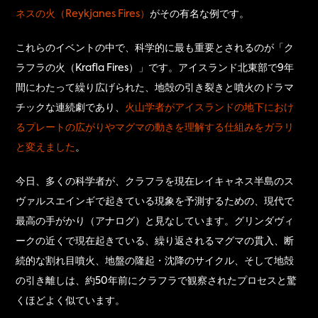
ネスの火（Reykjanes Fires）
がその有名な例です。
これらのイベントの中で、科学的に最も重要とされるのが「ク
ラフラの火（Krafla Fires）」です。アイスランド北東部で9年
間にわたって繰り広げられた、地殻の引き裂きと噴火のドラマ
チックな連続劇であり、
火山学者がアイスランドの地下におけ
るプレートの広がりやマグマの動きを理解する仕組みをガラリ
と変えました
。
今日、多くの科学者が、クラフラを現在レイキャネス半島のス
ヴァルスエインギで起きている現象を予測するための、現代で
最高の手がかり（アナログ）と見なしています。グリンダヴィ
ークの近くで現在起きている、繰り返されるマグマの貫入、断
続的な割れ目噴火、地盤の隆起・沈降のサイクル、そして地殻
の引き離しは、約50年前にクラフラで観察されたプロセスと驚
くほどよく似ています。