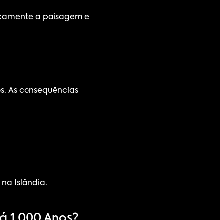
icamente a paisagem e 
s. As consequências 
a Islândia.
á 1.000 Anos?