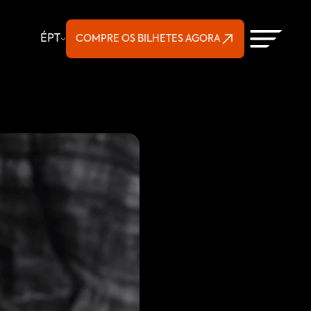
Select Language
É
PT
COMPRE OS BILHETES AGORA