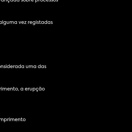
vançada sobre processos 
alguma vez registadas 
considerada uma das 
rimento, a erupção 
comprimento