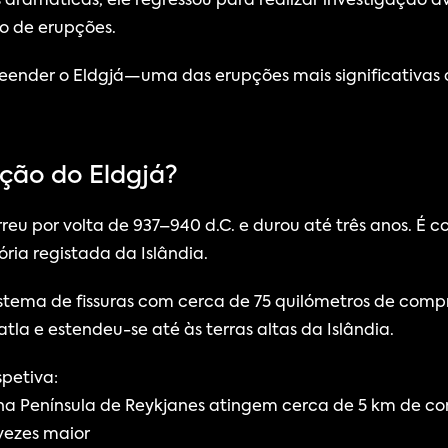
 dramáticas, ele regressou para realizar investigação a
o de erupções.
eender o Eldgjá—uma das erupções mais significativas 
pção do Eldgjá?
reu por volta de 937–940 d.C. e durou até três anos. É 
ria registada da Islândia.
stema de fissuras com cerca de 75 quilómetros de comp
tla e estendeu-se até às terras altas da Islândia.
spetiva:
 na Península de Reykjanes atingem cerca de 5 km de 
 vezes maior