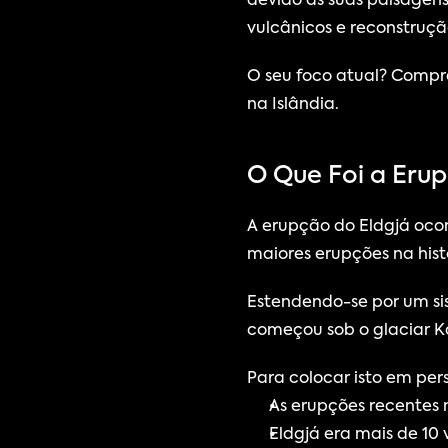
devido às suas paisagens
vulcânicos e reconstruçã
O seu foco atual? Compr
na Islândia.
O Que Foi a Eru
A erupção do Eldgjá ocor
maiores erupções na histó
Estendendo-se por um si
começou sob o glaciar Ka
Para colocar isto em per
As erupções recentes
Eldgjá era mais de 10