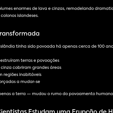
olumes enormes de lava e cinzas, remodelando dramat
colonos islandeses.
ransformada
Islândia tinha sido povoada há apenas cerca de 100 ano
destruíram terras e povoações
cinza cobriram grandes áreas
m regiões inabitáveis
orçadas a mudar-se
apenas a terra — mudou o rumo do povoamento humano n
ientistas Estudam uma Erupção de H