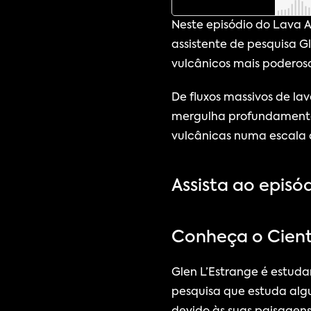
Neste episódio do Lava 
assistente de pesquisa G
vulcânicos mais poderosos
De fluxos massivos de la
mergulha profundamente n
vulcânicas numa escala d
Assista ao episó
Conheça o Cienti
Glen L’Estrange é estuda
pesquisa que estuda algu