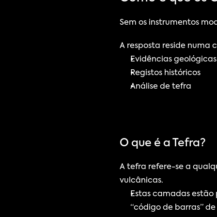
Sem os instrumentos mo
A resposta reside numa 
Evidências geológicas
Registos históricos
Análise de tefra
O que é a Tefra?
A tefra refere-se a qual
vulcânicas.
Estas camadas estão p
“código de barras” de