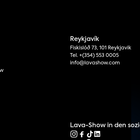
Reykjavík
Fiskislóð 73, 101 Reykjavik
Tel. +(354) 553 0005
info@lavashow.com
ow
Lava-Show in den soz