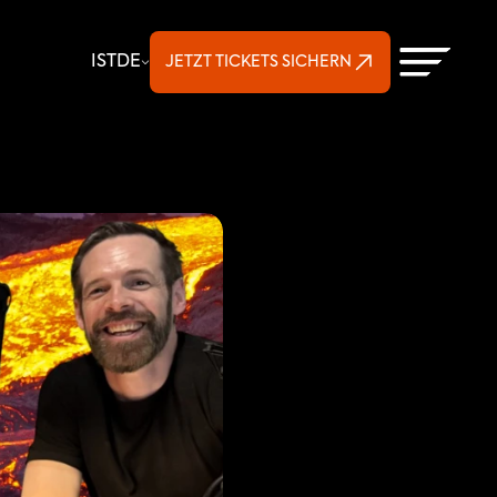
Select Language
IST
DE
JETZT TICKETS SICHERN