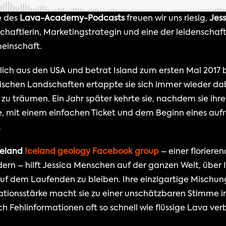
 des 
Lava-Academy-Podcasts
 freuen wir uns riesig, 
Jes
chaftlerin, Marketingstrategin und eine der leidenschaft
einschaft.
ich aus den USA und betrat Island zum ersten Mal 2017 be
nischen Landschaften ertappte sie sich immer wieder da
zu träumen. Ein Jahr später kehrte sie, nachdem sie ihre K
te, mit einem einfachen Ticket und dem Beginn eines au
.
celand
 Iceland geology Facebook group
 – einer florier
dern – hilft Jessica Menschen auf der ganzen Welt, über 
auf dem Laufenden zu bleiben. Ihre einzigartige Mischung
ionsstärke macht sie zu einer unschätzbaren Stimme in 
ch Fehlinformationen oft so schnell wie flüssige Lava ver