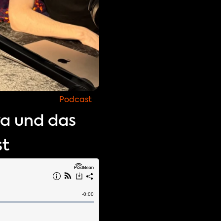
Podcast
va und das
st