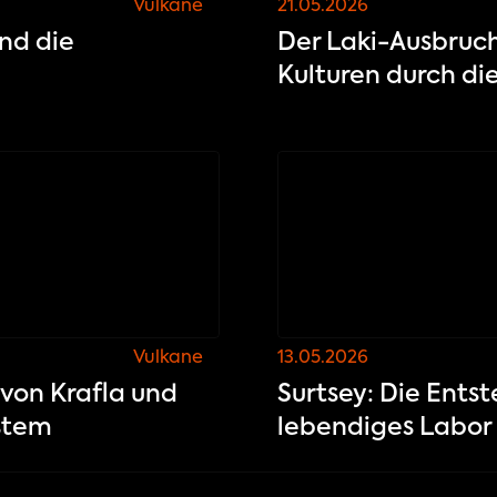
Vulkane
21.05.2026
und die
Der Laki-Ausbruch
Kulturen durch di
Vulkane
13.05.2026
 von Krafla und
Surtsey: Die Entst
stem
lebendiges Labor