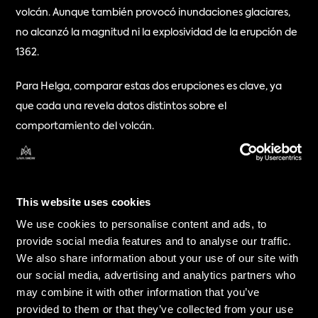
volcán. Aunque también provocó inundaciones glaciares, 
no alcanzó la magnitud ni la explosividad de la erupción de 
1362.
Para Helga, comparar estas dos erupciones es clave, ya 
que cada una revela datos distintos sobre el 
comportamiento del volcán.
¿Cómo estudian los científicos el 
Öræfajökull hoy en día?
This website uses cookies
We use cookies to personalise content and ads, to
La investigación de Helga va al fondo del asunto, 
provide social media features and to analyse our traffic.
literalmente.
We also share information about your use of our site with
our social media, advertising and analytics partners who
Estudia petrología experimental, lo que significa recrear las 
may combine it with other information that you’ve
condiciones volcánicas en el laboratorio. Usando diminutas 
provided to them or that they’ve collected from your use