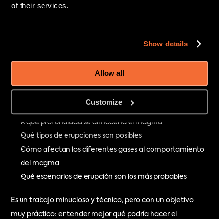
of their services.
cápsulas de oro, funde material volcánico bajo condiciones 
controladas de presión, temperatura, agua y dióxido de 
carbono.
Show details
En pocas palabras, crea versiones en miniatura de los 
posibles magmas del Öræfajökull.
Allow all
Esto le ayuda a comprender:
Customize
Qué está ocurriendo bajo el volcán
A qué profundidad se almacena el magma
Qué tipos de erupciones son posibles
Cómo afectan los diferentes gases al comportamiento 
del magma
Qué escenarios de erupción son los más probables
Es un trabajo minucioso y técnico, pero con un objetivo 
muy práctico: entender mejor qué podría hacer el 