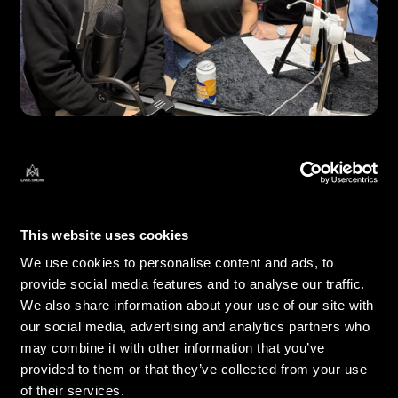
Il geologo Kári Valgeirsson si unisce ai conduttori del 
podcast Lava Academy Ragnhildur Ágústsdóttir (Lady 
Lava) e Lava Master Iain MacKinnon per un 
This website uses cookies
approfondimento sulla geologia islandese e sulla scienza 
We use cookies to personalise content and ads, to
vulcanica.
provide social media features and to analyse our traffic.
We also share information about your use of our site with
Guardando al 2026
our social media, advertising and analytics partners who
may combine it with other information that you’ve
provided to them or that they’ve collected from your use
Sebbene siamo orgogliosi di ciò che abbiamo realizzato nel 
of their services.
2025, siamo ancora più entusiasti di ciò che ci attende.