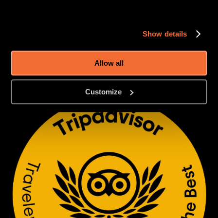
A 
febbraio 2026
 apriremo un 
nuovissimo showroom a 
Show details
Reykjavík
, segnando un importante passo avanti per Lava 
Show. Questa espansione ci permetterà di accogliere 
Allow all
ancora più ospiti, creando al tempo stesso nuove possibilità 
per esperienze su misura ed eventi speciali.
Customize