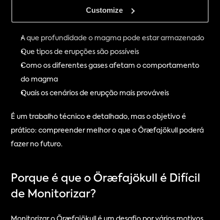
Customize
Isto ajuda-a a compreender:
O que está a acontecer por baixo do vulcão
A que profundidade o magma pode estar armazenado
Que tipos de erupções são possíveis
Como os diferentes gases afetam o comportamento 
do magma
Quais os cenários de erupção mais prováveis
É um trabalho técnico e detalhado, mas o objetivo é 
prático: compreender melhor o que o Öræfajökull poderá 
fazer no futuro.
Porque é que o Öræfajökull é Difícil 
de Monitorizar?
Monitorizar o Öræfajökull é um desafio por vários motivos.