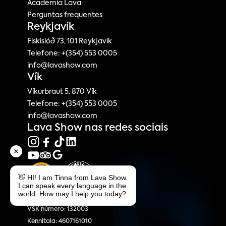
Academia Lava
Perguntas frequentes
Reykjavík
Fiskislóð 73, 101 Reykjavik
Telefone: +(354) 553 0005
info@lavashow.com
Vík
Víkurbraut 5, 870 Vík
Telefone: +(354) 553 0005
info@lavashow.com
Lava Show nas redes sociais
👋 HI! I am Tinna from Lava Show.
I can speak every language in the
world. How may I help you today?
Show de Lava
VSK número: 132003
Kennitala: 4607161010