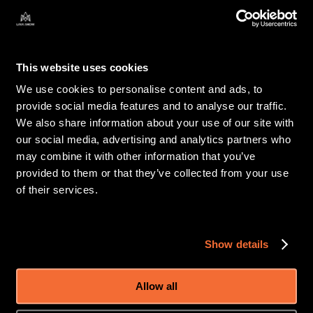
porque cada uma revela algo diferente sobre o 
comportamento do vulcão.
This website uses cookies
Como Estudam os Cientistas o 
We use cookies to personalise content and ads, to
Öræfajökull Hoje?
provide social media features and to analyse our traffic.
We also share information about your use of our site with
A investigação de Helga é profunda — literalmente.
our social media, advertising and analytics partners who
may combine it with other information that you’ve
Ela estuda petrologia experimental, o que significa recriar 
provided to them or that they’ve collected from your use
as condições vulcânicas no laboratório. Usando cápsulas de 
of their services.
ouro minúsculas, derrete material vulcânico sob condições 
controladas de pressão, temperatura, água e dióxido de 
carbono.
Show details
Em termos simples, ela está a criar versões em miniatura 
Allow all
de possíveis magmas do Öræfajökull.