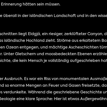
 Erinnerung hätten sein müssen.
e überall in der isländischen Landschaft und in den wiss
chnitten liegt Eldgjá, ein riesiger, zerklüfteter Canyon, de
 isländische Hochland zieht. Ströme aus erkaltetem Basa
en Ozean entgegen, und mächtige Ascheschichten türmen
r. Unter Gletschern und moosbedeckten Ebenen erzählen 
chte, die kein Mensch je vollständig aufgeschrieben hat,
er Ausbruch. Es war ein Riss von monumentalen Ausmaßen
 und so enorme Mengen an Feuer und Gasen freisetzte, das
us verdunkelte. Während die geschriebene Geschichte u
e Geologie eine klare Sprache: Hier ist etwas Außergewöh