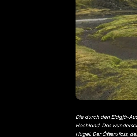
Die durch den Eldgjá-Aus
Hochland. Das wundersch
Hügel. Der Ófærufoss, der