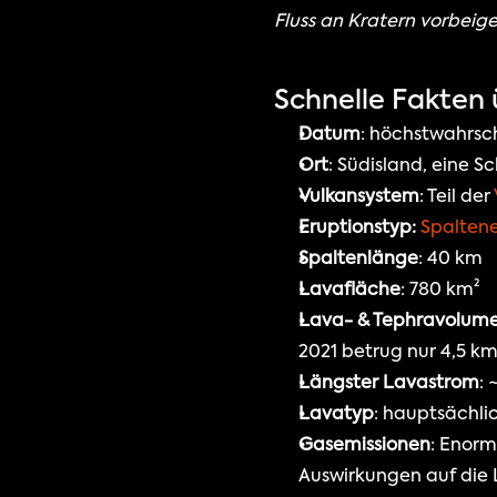
Fluss an Kratern vorbeig
Schnelle Fakten
Datum
: höchstwahrsch
Ort
: Südisland, eine S
Vulkansystem
: Teil der 
Eruptionstyp:
Spaltene
Spaltenlänge
: 40 km
Lavafläche
: 780 km²
Lava- & Tephravolum
2021 betrug nur 4,5 k
Längster Lavastrom
:
Lavatyp
: hauptsächlic
Gasemissionen
: Enorm
Auswirkungen auf die 