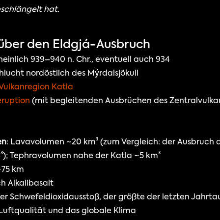
eschlängelt hat.
 über den Eldgjá-Ausbruch
einlich 939–940 n. Chr., eventuell auch 934
chlucht nordöstlich des Mýrdalsjökull
Vulkanregion Katla
ruption 
(mit begleitenden Ausbrüchen des Zentralvulka
en
: Lavavolumen ~20 km³ (zum Vergleich: der Ausbruch de
m³); Tephravolumen nahe der Katla ~5 km³
 ~75 km
h Alkalibasalt
er Schwefeldioxidausstoß, der größte der letzten Jahrtau
Luftqualität und das globale Klima