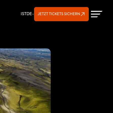
Select Language
IST
DE
JETZT TICKETS SICHERN