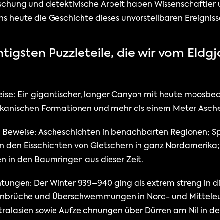
chung und detektivische Arbeit haben Wissenschaftler und
 heute die Geschichte dieses unvorstellbaren Ereignisse
htigsten Puzzleteile, die wir vom Eldg
ise: Ein gigantischer, langer Canyon mit heute moosbed
ulkanischen Formationen und mehr als einem Meter Asch
e Beweise: Ascheschichten in benachbarten Regionen; Sp
 in den Eisschichten von Gletschern in ganz Nordamerika
in den Baumringen aus dieser Zeit.
ungen: Der Winter 939–940 ging als extrem streng in di
eeinbrüche und Überschwemmungen in Nord- und Mitteleu
ralasien sowie Aufzeichnungen über Dürren am Nil in d