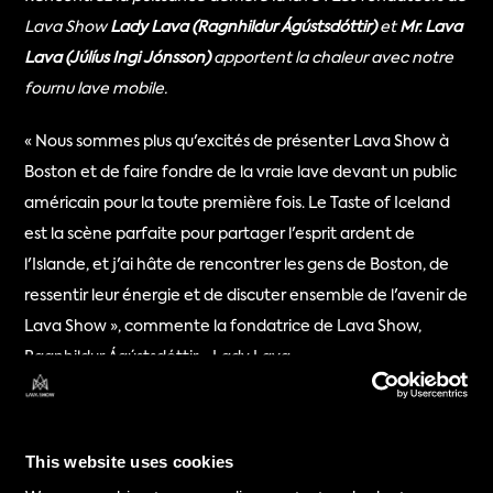
Lava Show 
Lady Lava (Ragnhildur Ágústsdóttir)
 et 
Mr. Lava 
Lava (Júlíus Ingi Jónsson)
 apportent la chaleur avec notre 
fournu lave mobile.
« Nous sommes plus qu'excités de présenter Lava Show à 
Boston et de faire fondre de la vraie lave devant un public 
américain pour la toute première fois. Le Taste of Iceland 
est la scène parfaite pour partager l'esprit ardent de 
l'Islande, et j'ai hâte de rencontrer les gens de Boston, de 
ressentir leur énergie et de discuter ensemble de l'avenir de 
Lava Show », commente la fondatrice de Lava Show, 
Ragnhildur Ágústsdóttir - Lady Lava.
Taste of Iceland
, organisé par Inspired by Iceland, est une 
célébration annuelle mettant en valeur la 
culture, la 
This website uses cookies
cuisine, la musique et l'innovation
 du pays dans les villes à 