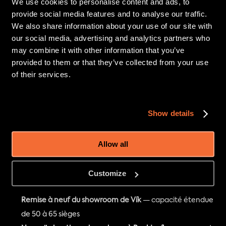
We use cookies to personalise content and ads, to
travers l'Amérique du Nord. La participation de Lava Show 
provide social media features and to analyse our traffic.
met en avant l'identité volcanique de l'Islande et la 
We also share information about your use of our site with
créativité entrepreneuriale au cœur de son attraction 
our social media, advertising and analytics partners who
touristique mondiale.
may combine it with other information that you’ve
provided to them or that they’ve collected from your use
of their services.
2025 : Une année de croissance et 
de reconnaissance
Show details
Les jalons du Lava Show
Allow all
Viator Experience Award 2025
 — classé parmi les 0,1 % 
des meilleures attractions mondiales
Tripadvisor Traveller’s Choice Best of the Best 2025
 — 
Customize
top 0,1 % mondial
Remise à neuf du showroom de Vík
 — capacité étendue 
de 50 à 65 sièges