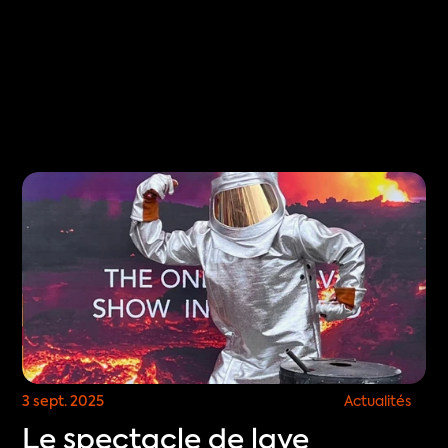
Select Language
est
FR
RÉSERVER
3 sept. 2025
Actualités
Le spectacle de lave