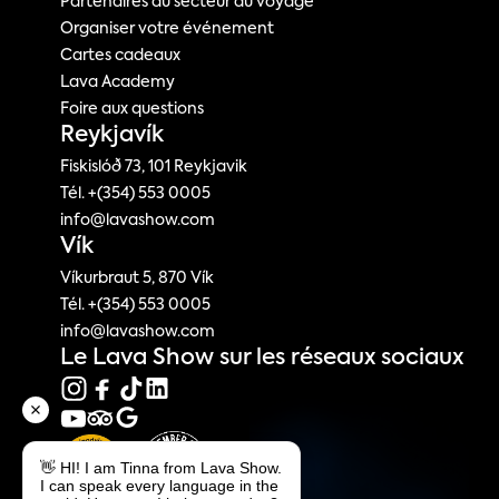
Partenaires du secteur du voyage
Organiser votre événement
Cartes cadeaux
Lava Academy
Foire aux questions
Reykjavík
Fiskislóð 73, 101 Reykjavik
Tél. +(354) 553 0005
info@lavashow.com
Vík
Víkurbraut 5, 870 Vík
Tél. +(354) 553 0005
info@lavashow.com
Le Lava Show sur les réseaux sociaux
👋 HI! I am Tinna from Lava Show.
I can speak every language in the