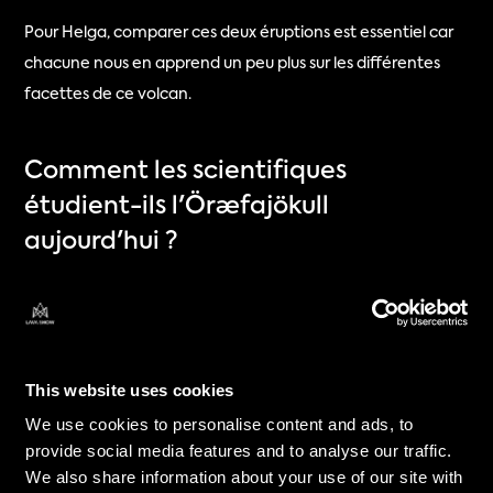
Pour Helga, comparer ces deux éruptions est essentiel car 
chacune nous en apprend un peu plus sur les différentes 
facettes de ce volcan.
Comment les scientifiques 
étudient-ils l'Öræfajökull 
aujourd'hui ?
Les recherches d'Helga vont très loin... et très 
profondément !
Elle est spécialisée en pétrologie expérimentale, ce qui 
This website uses cookies
consiste à recréer les conditions régnant dans les 
We use cookies to personalise content and ads, to
profondeurs d'un volcan en laboratoire. À l'aide de 
provide social media features and to analyse our traffic.
minuscules capsules d'or, elle fait fondre des roches 
We also share information about your use of our site with