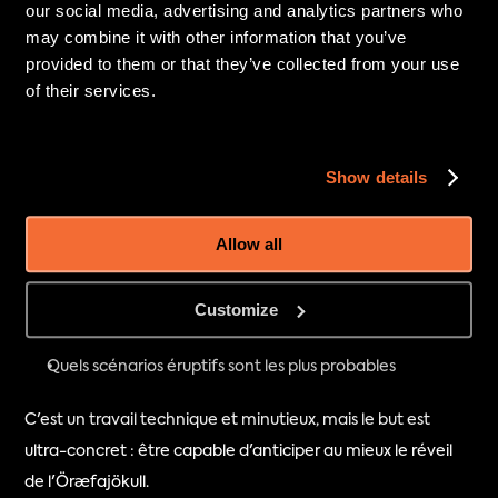
our social media, advertising and analytics partners who
volcaniques en contrôlant la pression, la température ainsi 
may combine it with other information that you’ve
que les teneurs en eau et en dioxyde de carbone.
provided to them or that they’ve collected from your use
of their services.
Pour faire simple, elle prépare en éprouvette des 
miniatures de magmas possibles pour l'Öræfajökull !
Show details
Cela lui permet de comprendre :
Ce qui se passe sous le volcan
À quelle profondeur le magma est stocké
Allow all
Quels types d'éruptions peuvent se produire
Comment les différents gaz influencent le 
Customize
comportement du magma
Quels scénarios éruptifs sont les plus probables
C'est un travail technique et minutieux, mais le but est 
ultra-concret : être capable d'anticiper au mieux le réveil 
de l'Öræfajökull.