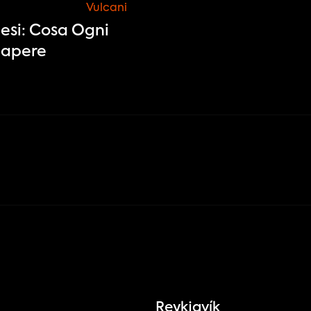
Vulcani
desi: Cosa Ogni
Sapere
Reykjavík