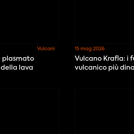
Vulcani
15 mag 2026
ha plasmato
Vulcano Krafla: i f
 della lava
vulcanico più din