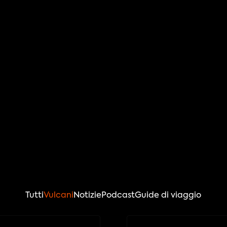
Vulcani
Scopri di più su lava, vulcani, 
geologia e lava
qhwedkl
Tutti
Vulcani
Notizie
Podcast
Guide di viaggio
testo4