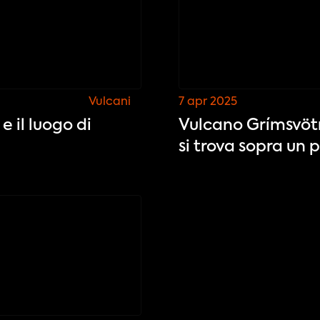
Vulcani
7 apr 2025
e il luogo di
Vulcano Grímsvötn
si trova sopra un